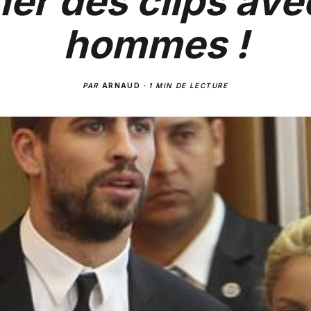
ner des clips ave
hommes !
PAR
ARNAUD
·
1 MIN DE LECTURE