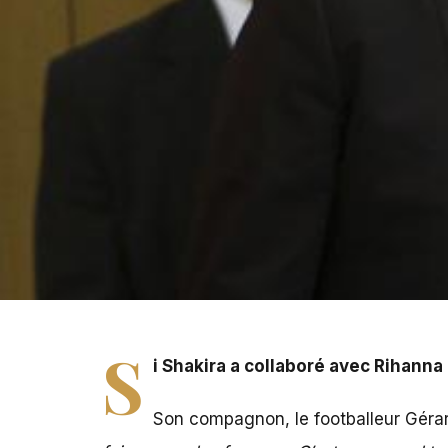
Si Shakira a collaboré avec Rihanna pour le clip du titr
S
i Shakira a collaboré avec Rihanna 
Son compagnon, le footballeur Gérard