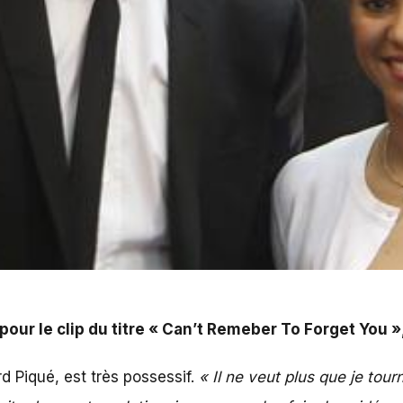
e « Can't Remeber To Forget You », ce n'est pas anodin.
pour le clip du titre « Can’t Remeber To Forget You »
 Piqué, est très possessif.
« Il ne veut plus que je tou