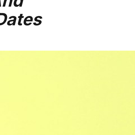
And
Dates