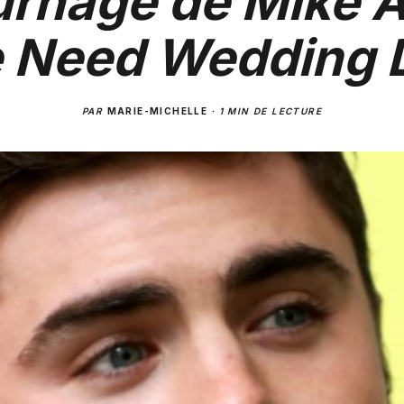
urnage de Mike 
 Need Wedding 
PAR
MARIE-MICHELLE
·
1 MIN DE LECTURE