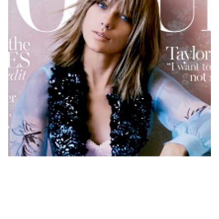
PEOPLE AMÉRICAINS
Après NME et GQ , Taylor Swift en
couverture de Vogue Australie !
MARIE-MICHELLE · 12 OCTOBRE 2015