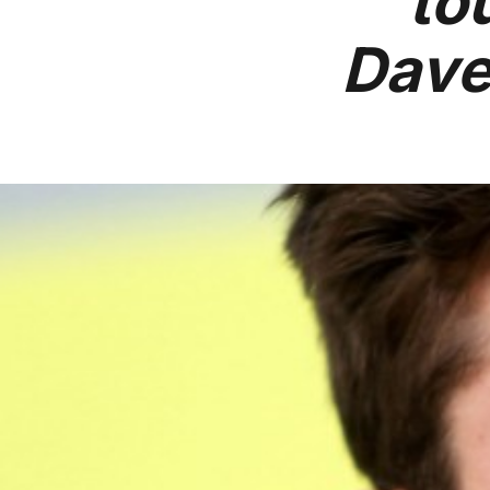
to
Dave