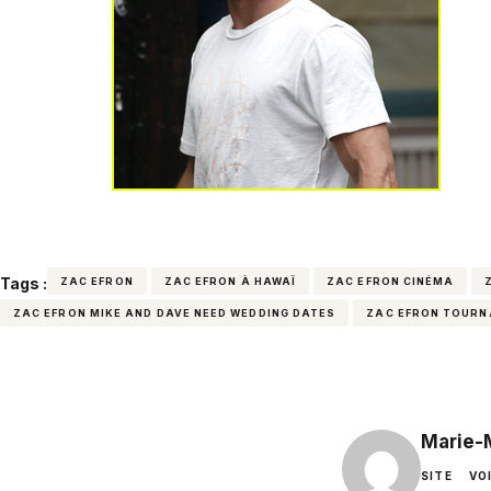
Tags :
ZAC EFRON
ZAC EFRON À HAWAÏ
ZAC EFRON CINÉMA
ZAC EFRON MIKE AND DAVE NEED WEDDING DATES
ZAC EFRON TOURN
Marie-
SITE
VO