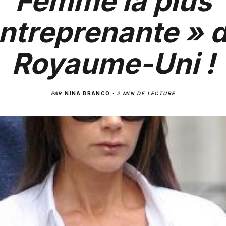
Femme la plus
ntreprenante » 
Royaume-Uni !
PAR
NINA BRANCO
·
2 MIN DE LECTURE