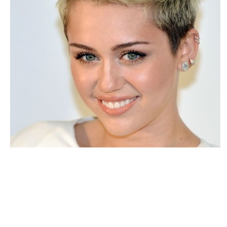
PEOPLE AMÉRICAINS
Miley Cyrus : « Je me sens incroyable »
NINA BRANCO · 26 AOÛT 2014