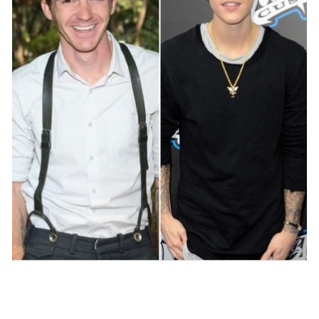
PEOPLE AMÉRICAINS
Drake Bell et Justin Bieber enterrent la
hache de guerre !