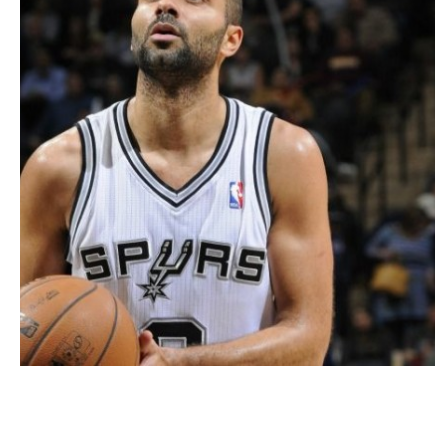
PEOPLE AMÉRICAINS
Tony Parker estime ne pas gagner
« beaucoup d’argent » !