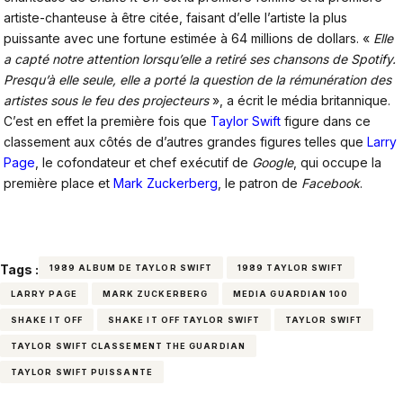
artiste-chanteuse à être citée, faisant d’elle l’artiste la plus
puissante avec une fortune estimée à 64 millions de dollars. «
Elle
a capté notre attention lorsqu’elle a retiré ses chansons de Spotify.
Presqu’à elle seule, elle a porté la question de la rémunération des
artistes sous le feu des projecteurs
», a écrit le média britannique.
C’est en effet la première fois que
Taylor Swift
figure dans ce
classement aux côtés de d’autres grandes figures telles que
Larry
Page
, le cofondateur et chef exécutif de
Google
, qui occupe la
première place et
Mark Zuckerberg
, le patron de
Facebook
.
Tags :
1989 ALBUM DE TAYLOR SWIFT
1989 TAYLOR SWIFT
LARRY PAGE
MARK ZUCKERBERG
MEDIA GUARDIAN 100
SHAKE IT OFF
SHAKE IT OFF TAYLOR SWIFT
TAYLOR SWIFT
TAYLOR SWIFT CLASSEMENT THE GUARDIAN
TAYLOR SWIFT PUISSANTE