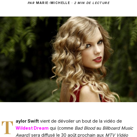
PAR
MARIE-MICHELLE
·
2 MIN DE LECTURE
T
aylor Swift
vient de dévoiler un bout de la vidéo de
Wildest Dream
qui (comme
Bad Blood
au
Billboard Music
Award)
sera diffusé le 30 août prochain aux
MTV Vidéo