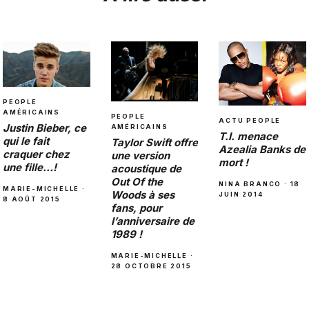
PEOPLE
AMÉRICAINS
PEOPLE
ACTU PEOPLE
Justin Bieber, ce
AMÉRICAINS
T.I. menace
qui le fait
Taylor Swift offre
Azealia Banks de
craquer chez
une version
mort !
une fille…!
acoustique de
Out Of the
NINA BRANCO · 18
MARIE-MICHELLE ·
Woods à ses
JUIN 2014
8 AOÛT 2015
fans, pour
l’anniversaire de
1989 !
MARIE-MICHELLE ·
28 OCTOBRE 2015