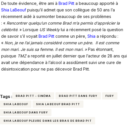
De toute évidence, être ami à
Brad Pitt
a beaucoup apporté à
Shia LaBeouf
puisqu’il admet que son collègue de 50 ans l’a
récemment aidé à surmonter beaucoup de ses problèmes
: «
Rencontrer quelqu’un comme Brad m’a permis d’apprécier la
célébrité
. » Lorsque
US Weekly
lui a récemment posé la question
de savoir s’il voyait
Brad Pitt
comme un père,
Shia
a répondu :
«
Non, je ne l’ai jamais considéré comme un père. Il est comme
mon mari. Je suis sa femme. Il est mon mari. »
Pas étonnant,
puisque
TMZ
a reporté en juillet dernier que l’acteur de 28 ans qui
avait une dépendance à l’alcool a assidûment suivi une cure de
désintoxication pour ne pas décevoir Brad Pitt.
Tags :
BRAD PITT - CINÉMA
BRAD PITT DANS FURY
FURY
SHIA LABEOUF
SHIA LABEOUF BRAD PITT
SHIA LABEOUF DANS FURY
SHIA LABEOUF PLEURE DANS LES BRAS DE BRAD PIT