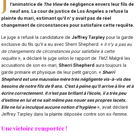
J
l’animatrice de
The View
de négligence envers leur fils de
neuf ans. La cour de justice de Los Angeles a refusé la
plainte du mari, estimant qu’il n’ y avait pas de réel
changement de circonstances pour satisfaire cette requête.
Le juge a refusé la candidature de
Jeffrey Tarpley
pour la garde
exclusive du fils qu’il a eu avec Sherri Shepherd. «
Il n’y a pas eu
de changements de circonstances pour satisfaire à cette
requête
», a déclaré le juge selon le rapport de
TMZ
. Malgré les
accusations de son ex-mari,
Sherri Shepherd
aura toujours la
garde primaire et physique de leur petit garçon. «
Sherri
Shepherd est une mauvaise mère très négligente vis-à-vis des
besoins de notre fils de 9 ans. C’est à peine qu’il arrive à lire et à
écrire correctement. Il n’est pas brillant à l’école, il a très peu
d’estime en lui et ne sait même pas nouer ses propres lacets.
Elle ne lui a inculqué aucune notion d’hygiène
», avait déclaré
Jeffrey Tarpley dans la plainte déposée contre son ex-femme.
Une victoire remportée !