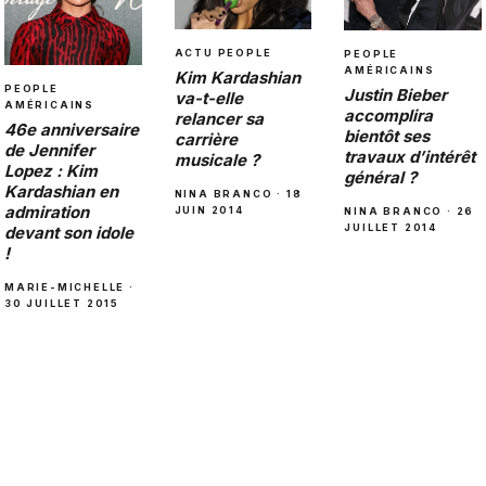
ACTU PEOPLE
PEOPLE
AMÉRICAINS
Kim Kardashian
PEOPLE
Justin Bieber
va-t-elle
AMÉRICAINS
accomplira
relancer sa
46e anniversaire
bientôt ses
carrière
de Jennifer
travaux d’intérêt
musicale ?
Lopez : Kim
général ?
Kardashian en
NINA BRANCO · 18
admiration
JUIN 2014
NINA BRANCO · 26
JUILLET 2014
devant son idole
!
MARIE-MICHELLE ·
30 JUILLET 2015