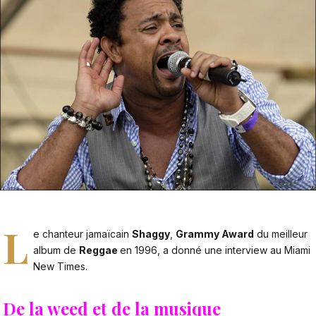
L
e chanteur jamaïcain
Shaggy
,
Grammy Award
du meilleur
album de
Reggae
en 1996, a donné une
interview au Miami
New Times
.
De la weed et de la musique