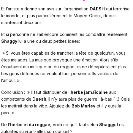
Et l’artiste a donné son avis sur l’organisation
DAESH
qui terrorise
le monde, et plus particulièrement le Moyen-Orient, depuis
maintenant deux ans.
Et si personne ne sait encore comment les combattre réellement,
Shaggy
lui a une ou deux petites idées:
» Si vous êtes capables de trancher la tête de quelqu’un, vous
êtes malades. La musique provoque une émotion. Alors s’ils
écoutaient ma musique ou du reggae, ils ne décapiteraient plus.
Les gens défoncés ne veulent tuer personne. Ils veulent de
l’amour. »
Conclusion : » Il faut distribuer de l’
herbe jamaïcaine
aux
combattants de
Daesh
. Il n’y aura plus de guerre, là-bas (…) Cela
les mettrait dans la vibe. Ajoutez du
Bob Marley
et il y aura la
paix. »
De l’
herbe et du reggae,
voilà ce qu’il faut selon
Shaggy.
Les
autorités suivront-elles son conseil ?