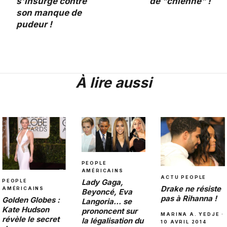
s'insurge contre
de "chienne" !
son manque de
pudeur !
À lire aussi
PEOPLE
AMÉRICAINS
ACTU PEOPLE
Lady Gaga,
PEOPLE
Drake ne résiste
AMÉRICAINS
Beyoncé, Eva
pas à Rihanna !
Golden Globes :
Langoria… se
Kate Hudson
prononcent sur
MARINA A. YEDJE ·
révèle le secret
la légalisation du
10 AVRIL 2014