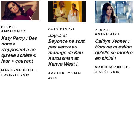
PEOPLE
ACTU PEOPLE
PEOPLE
AMÉRICAINS
AMÉRICAINS
Jay-Z et
Katy Perry : Des
Caitlyn Jenner :
Beyonce ne sont
nones
Hors de question
pas venus au
s’opposent à ce
qu’elle se montre
mariage de Kim
qu’elle achète «
en bikini !
Kardashian et
leur » couvent
Kanye West !
MARIE-MICHELLE ·
MARIE-MICHELLE ·
3 AOÛT 2015
ARNAUD · 26 MAI
1 JUILLET 2015
2014