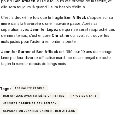
pour »
Ben Affleck
. « Elle a toujours été proche de la famille, et
elle sera toujours là quand il aura besoin d’elle. »
C’est la deuxième fois que le fragile
Ben Affleck
s’appuie sur sa
mère dans la traversée d’une mauvaise passe. Après sa
séparation avec
Jennifer Lopez
de qui il se serait rapproché ces
derniers temps, c’est encore
Christine
qui avait su trouver les
mots justes pour l’aider à remonter la pente.
Jennifer Garner
et
Ben Affleck
ont fêté leur 10 ans de mariage
lundi par leur divorce officialisé mardi, ce qu’annonçait de toute
façon la rumeur depuis de longs mois.
Tags :
ACTUALITÉ PEOPLE
BEN AFFLECK AVEC SA MÈRE CHRISTINE
INFOS DE STARS
JENNIFER GARNER ET BEN AFFLECK
SÉPARATION JENNIFER GARNER - BEN AFFLECK