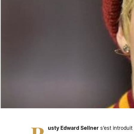
Miley Cyrus en couple avec Patrick Schwarzenegger
R
usty Edward Sellner
s’est introdui