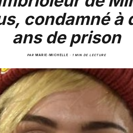
mbrioleur de Mi
us, condamné à 
ans de prison
PAR
MARIE-MICHELLE
·
1 MIN DE LECTURE