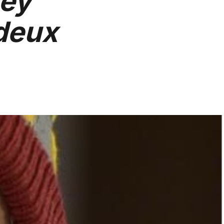
ley
deux