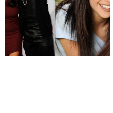
PEOPLE AMÉRICAINS
Pattie Mallette, la mère de Justin prend
position pour Selena Gomez…
NINA BRANCO · 6 OCTOBRE 2014