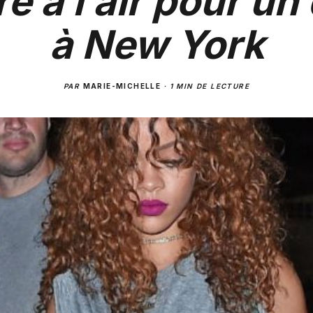
e à l’air pour un
à New York
PAR
MARIE-MICHELLE
·
1 MIN DE LECTURE