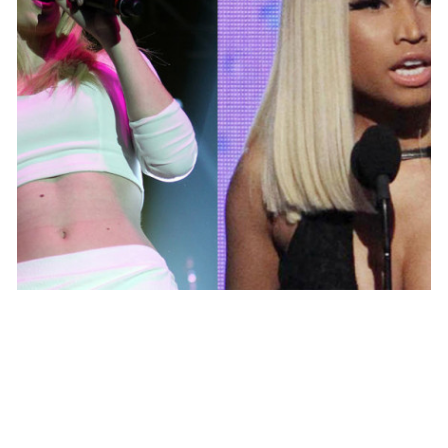
PEOPLE AMÉRICAINS
Nicki Minaj n’a pas de problème avec Iggy
Azalea
NINA BRANCO · 6 AOÛT 2014