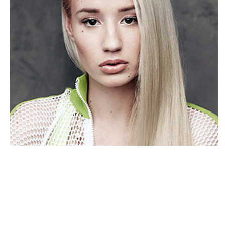
PEOPLE AMÉRICAINS
Iggy Azalea : sa carrière en danger pour
avoir répondu à Eminem ?
NINA BRANCO · 21 NOVEMBRE 2014