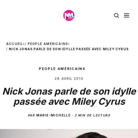
ACCUEIL
›
PEOPLE AMÉRICAINS
›
NICK JONAS PARLE DE SON IDYLLE PASSÉE AVEC MILEY CYRUS
PEOPLE AMÉRICAINS
29 AVRIL 2015
Nick Jonas parle de son idylle
passée avec Miley Cyrus
PAR
MARIE-MICHELLE
·
2 MIN DE LECTURE