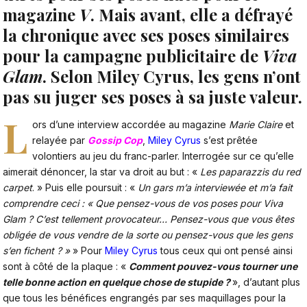
magazine
V
. Mais avant, elle a défrayé
la chronique avec ses poses similaires
pour la campagne publicitaire de
Viva
Glam
. Selon Miley Cyrus, les gens n’ont
pas su juger ses poses à sa juste valeur.
L
ors d’une interview accordée au magazine
Marie Claire
et
relayée par
Gossip Cop
,
Miley Cyrus
s’est prêtée
volontiers au jeu du franc-parler. Interrogée sur ce qu’elle
aimerait dénoncer, la star va droit au but : «
Les paparazzis du red
carpet
. » Puis elle poursuit : «
Un gars m’a interviewée et m’a fait
comprendre ceci : « Que pensez-vous de vos poses pour Viva
Glam ? C’est tellement provocateur… Pensez-vous que vous êtes
obligée de vous vendre de la sorte ou pensez-vous que les gens
s’en fichent ? »
» Pour
Miley Cyrus
tous ceux qui ont pensé ainsi
sont à côté de la plaque : «
Comment pouvez-vous tourner une
telle bonne action en quelque chose de stupide ?
», d’autant plus
que tous les bénéfices engrangés par ses maquillages pour la