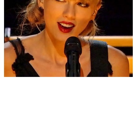
PEOPLE AMÉRICAINS
Taylor Swift clash Kendall Jenner dans
Shake It Off !
NINA BRANCO · 20 AOÛT 2014