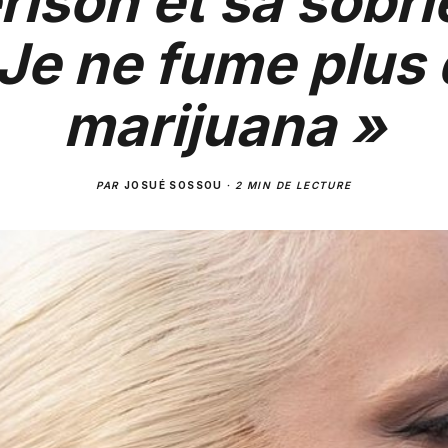
rison et sa sobrié
Je ne fume plus
marijuana »
PAR
JOSUÉ SOSSOU
·
2 MIN DE LECTURE