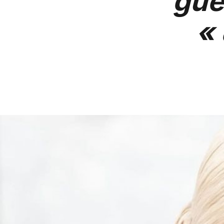
gué
« 