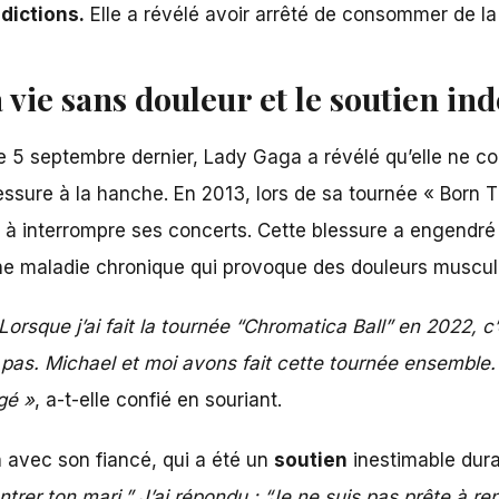
dictions.
Elle a révélé avoir arrêté de consommer de la
 vie sans douleur et le soutien ind
le 5 septembre dernier,
Lady Gaga
a révélé qu’elle ne c
lessure à la hanche. En 2013, lors de sa tournée « Born T
nte à interrompre ses concerts. Cette blessure a engend
ne maladie chronique qui provoque des douleurs muscula
Lorsque j’ai fait la tournée “Chromatica Ball” en 2022, c
. Michael et moi avons fait cette tournée ensemble. Je
gé »
, a-t-elle confié en souriant.
n avec
son fiancé
, qui a été un
soutien
inestimable dur
ntrer ton mari.” J’ai répondu : “Je ne suis pas prête à r