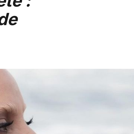
té :
 de