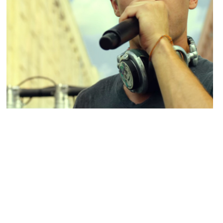
CINEMA AMÉRICAIN
Cinéma : We Are Your Friends porté par
Zac Efron fait un flop !
MARIE-MICHELLE · 31 AOÛT 2015