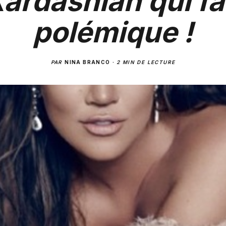
ardashian qui fa
polémique !
PAR
NINA BRANCO
·
2 MIN DE LECTURE