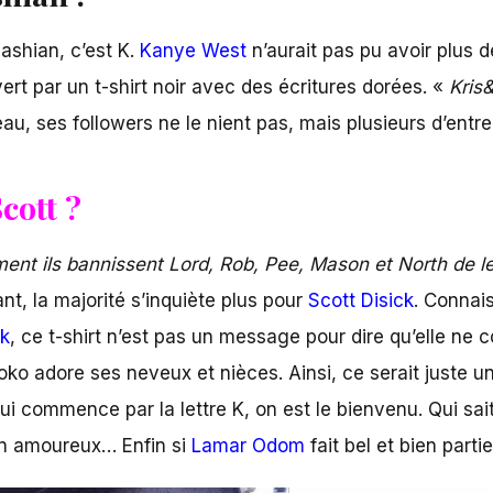
dashian, c’est K.
Kanye West
n’aurait pas pu avoir plus 
rt par un t-shirt noir avec des écritures dorées. «
Kris
beau, ses followers ne le nient pas, mais plusieurs d’entre
cott ?
t ils bannissent Lord, Rob, Pee, Mason et North de leu
nt, la majorité s’inquiète plus pour
Scott Disick
. Connai
ck
, ce t-shirt n’est pas un message pour dire qu’elle ne 
oko adore ses neveux et nièces. Ainsi, ce serait juste u
commence par la lettre K, on est le bienvenu. Qui sait, 
in amoureux… Enfin si
Lamar Odom
fait bel et bien parti