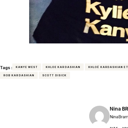
Tags :
KANYE WEST
KHLOE KARDASHIAN
KHLOÉ KARDASHIAN E
ROB KARDASHIAN
SCOTT DISICK
Nina B
NinaBram