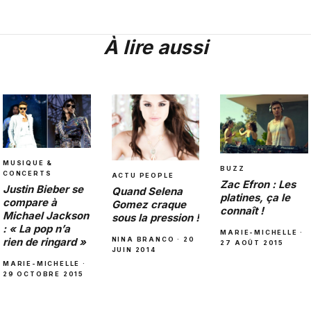
À lire aussi
MUSIQUE &
BUZZ
CONCERTS
ACTU PEOPLE
Zac Efron : Les
Justin Bieber se
Quand Selena
platines, ça le
compare à
Gomez craque
connaît !
Michael Jackson
sous la pression !
: « La pop n’a
MARIE-MICHELLE ·
NINA BRANCO · 20
rien de ringard »
27 AOÛT 2015
JUIN 2014
MARIE-MICHELLE ·
29 OCTOBRE 2015