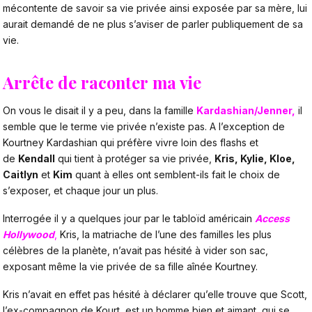
mécontente de savoir sa vie privée ainsi exposée par sa mère, lui
aurait demandé de ne plus s’aviser de parler publiquement de sa
vie.
Arrête de raconter ma vie
On vous le disait il y a peu, dans la famille
Kardashian/Jenner
,
il
semble que le terme vie privée n’existe pas. A l’exception de
Kourtney Kardashian qui préfère vivre loin des flashs et
de
Kendall
qui tient à protéger sa vie privée,
Kris, Kylie, Kloe,
Caitlyn
et
Kim
quant à elles ont semblent-ils fait le choix de
s’exposer, et chaque jour un plus.
Interrogée il y a quelques jour par le tabloïd américain
Access
Hollywood
,
Kris, la matriache de l’une des familles les plus
célèbres de la planète, n’avait pas hésité à vider son sac,
exposant même la vie privée de sa fille aînée Kourtney.
Kris n’avait en effet pas hésité à déclarer qu’elle trouve que Scott,
l’ex-compagnon de Kourt, est un homme bien et aimant, qui se