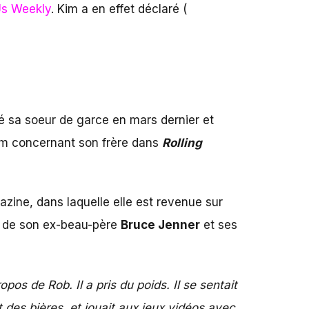
s Weekly
.
Kim a en effet déclaré (
té sa soeur de garce en mars dernier et
 Kim concernant son frère dans
Rolling
azine, dans laquelle elle est revenue sur
n de son ex-beau-père
Bruce Jenner
et ses
opos de Rob. Il a pris du poids. Il se sentait
t des bières, et jouait aux jeux vidéos avec