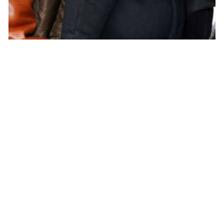
PEOPLE AMÉRICAINS
Anonymous vise Kanye West et Kim
Kardashian
YANIS DAMA · 12 MARS 2015