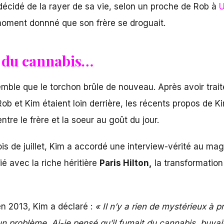
 décidé de la rayer de sa vie, selon un proche de Rob à
U
 moment donnné que son frère se droguait.
it du cannabis…
semble que le torchon brûle de nouveau. Après avoir trai
Rob et Kim étaient loin derrière, les récents propos de
ntre le frère et la soeur au goût du jour.
s de juillet, Kim a accordé une interview-vérité au mag
é avec la riche héritière
Paris Hilton,
la transformatio
en 2013, Kim a déclaré :
«
Il n’y a rien de mystérieux à pr
 un problème. Ai-je pensé qu’il fumait du cannabis, buvai