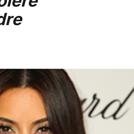
olère
dre