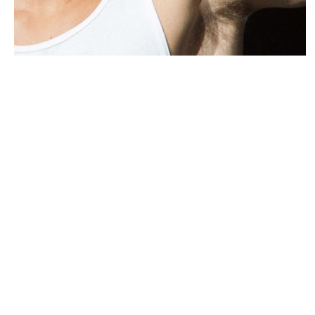
PEOPLE AMÉRICAINS
Justin Bieber dévoile un nouveau tatouage
inspiré de Purpose, le titre son nouvel
album
MARIE-MICHELLE · 7 OCTOBRE 2015