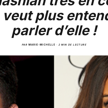
ashian très en c
 veut plus enten
parler d’elle !
PAR
MARIE-MICHELLE
·
2 MIN DE LECTURE