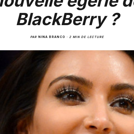
nouvelle égérie d
BlackBerry ?
PAR
NINA BRANCO
·
2 MIN DE LECTURE