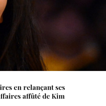
imination. Cette déclaration qu’elle avait titrée « On
ires en relançant ses
affaires affûté de Kim