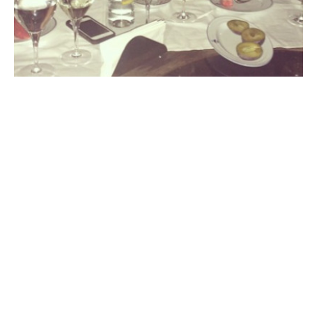
PEOPLE AMÉRICAINS
Karrueche Tran jette Chris Brown aux
oubliettes ?
NINA BRANCO · 11 AOÛT 2014