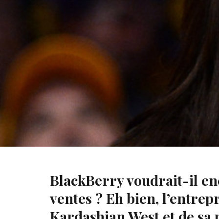
Le 9 mai de cette année, Kim Kardashian a publié sur so
my mind », s'avère être la réponse d'un commentaire raci
BlackBerry voudrait-il en
ventes ? Eh bien, l’entrep
Kardashian West et de sa p