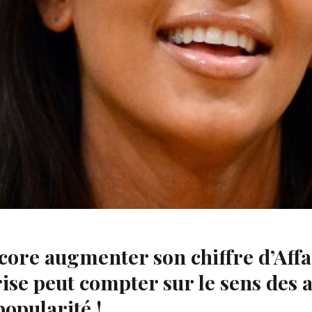
n blog un message poignant contre le racisme et la discr
ste dont a été victime sa fille.
core augmenter son chiffre d’Affa
rise peut compter sur le sens des 
opularité !