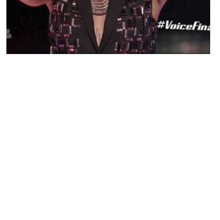
PEOPLE AMÉRICAINS
Rihanna consultante de la neuvième
saison de The Voice US
MARIE-MICHELLE · 14 AOÛT 2015