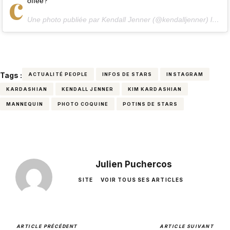
c
offee?
Une photo publiée par Kendall Jenner (@kendalljenner) le
4 J
Tags :
ACTUALITÉ PEOPLE
INFOS DE STARS
INSTAGRAM
KARDASHIAN
KENDALL JENNER
KIM KARDASHIAN
MANNEQUIN
PHOTO COQUINE
POTINS DE STARS
Julien Puchercos
SITE
VOIR TOUS SES ARTICLES
ARTICLE PRÉCÉDENT
ARTICLE SUIVANT