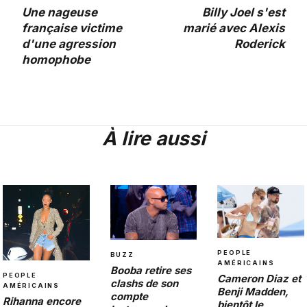
Une nageuse
Billy Joel s'est
française victime
marié avec Alexis
d'une agression
Roderick
homophobe
À lire aussi
PEOPLE
BUZZ
AMÉRICAINS
Booba retire ses
PEOPLE
Cameron Diaz et
clashs de son
AMÉRICAINS
Benji Madden,
compte
Rihanna encore
bientôt le