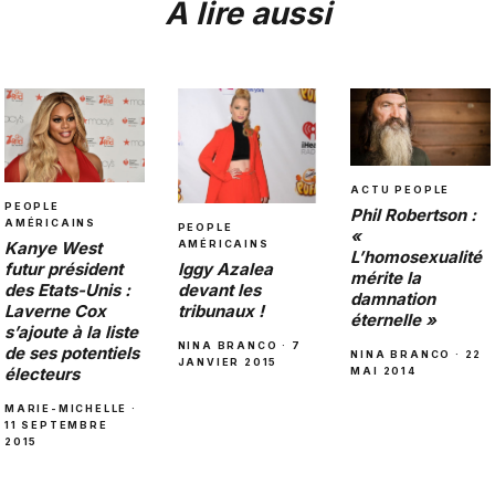
À lire aussi
ACTU PEOPLE
PEOPLE
Phil Robertson :
AMÉRICAINS
PEOPLE
«
Kanye West
AMÉRICAINS
L’homosexualité
futur président
Iggy Azalea
mérite la
des Etats-Unis :
devant les
damnation
Laverne Cox
tribunaux !
éternelle »
s’ajoute à la liste
NINA BRANCO · 7
de ses potentiels
NINA BRANCO · 22
JANVIER 2015
électeurs
MAI 2014
MARIE-MICHELLE ·
11 SEPTEMBRE
2015