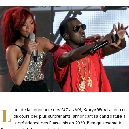
L
ors de la cérémonie des
MTV VMA
,
Kanye West
a tenu un
discours des plus surprenants, annonçant sa candidature à
la présidence des Etats-Unis en 2020. Bien qu’absente à