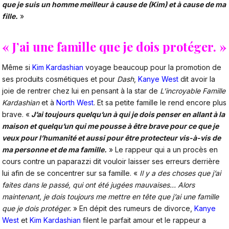
que je suis un homme meilleur à cause de (Kim) et à cause de ma
fille.
»
« J’ai une famille que je dois protéger. »
Même si
Kim Kardashian
voyage beaucoup pour la promotion de
ses produits cosmétiques et pour
Dash
,
Kanye West
dit avoir la
joie de rentrer chez lui en pensant à la star de
L’incroyable Famille
Kardashian
et à
North West
. Et sa petite famille le rend encore plus
brave. «
J’ai toujours quelqu’un à qui je dois penser en allant à la
maison et quelqu’un qui me pousse à être brave pour ce que je
veux pour l’humanité et aussi pour être protecteur vis-à-vis de
ma personne et de ma famille.
» Le rappeur qui a un procès en
cours contre un paparazzi dit vouloir laisser ses erreurs derrière
lui afin de se concentrer sur sa famille. «
Il y a des choses que j’ai
faites dans le passé, qui ont été jugées mauvaises… Alors
maintenant, je dois toujours me mettre en tête que j’ai une famille
que je dois protéger.
» En dépit des rumeurs de divorce,
Kanye
West
et
Kim Kardashian
filent le parfait amour et le rappeur a