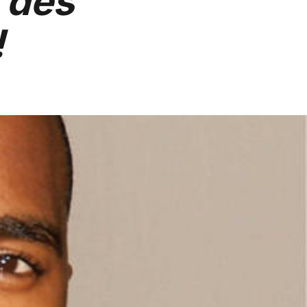
t des
!