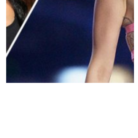
BUZZ
Nicki Minaj à Miley Cyrus : Tu aimes
danser avec les Noirs mais ce qui les
affecte, tu t’en fiches !
MARIE-MICHELLE · 7 OCTOBRE 2015