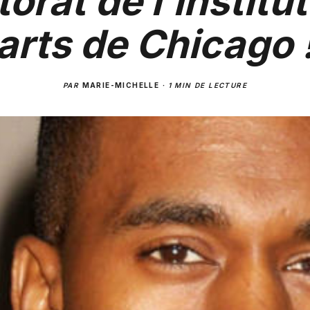
orat de l’institu
arts de Chicago 
PAR
MARIE-MICHELLE
·
1 MIN DE LECTURE