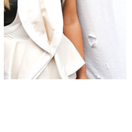
BUZZ
Kim Kardashian et Kanye West : Ils
abandonnent des poursuites contre le
cofondateur de Youtube pour 440 000
dollars !
MARIE-MICHELLE · 27 AOÛT 2015