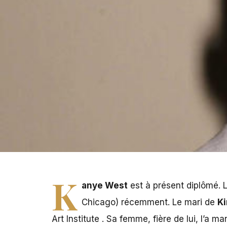
Au mois de juin dernier, Kanye West devenait père de fam
K
anye West
est à présent diplômé. Le
Chicago) récemment. Le mari de
Ki
Art Institute . Sa femme, fière de lui, l’a m