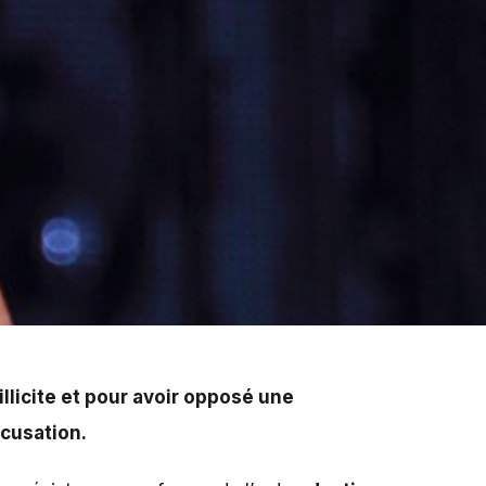
 portable, la star de 20 ans aurait traitée une fan de
llicite et pour avoir opposé une
ccusation.