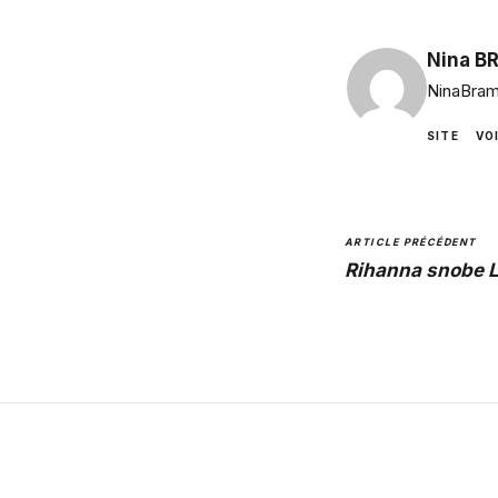
Nina B
NinaBram
SITE
VO
ARTICLE PRÉCÉDENT
Rihanna snobe L