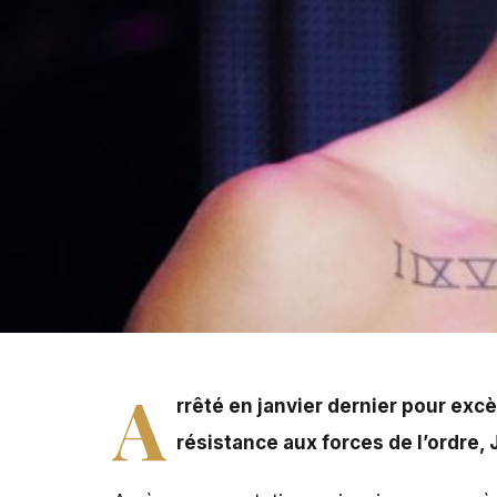
S’il y’ en a un qui ne s’ennuie pas à Los Angeles, c’est
"pute" parce qu’elle voulait le filmer.
A
rrêté en janvier dernier pour exc
résistance aux forces de l’ordre,