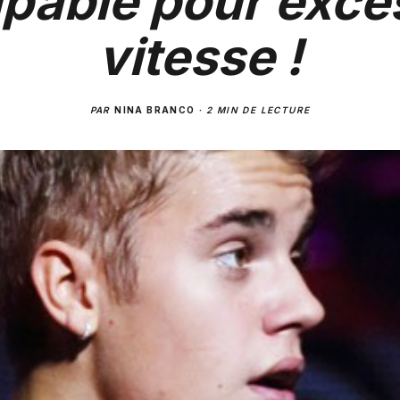
pable pour excè
vitesse !
PAR
NINA BRANCO
·
2 MIN DE LECTURE