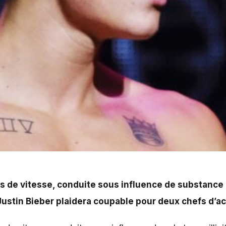
 bien Justin Bieber ! Le même jour que son supposé vol de
ès de vitesse, conduite sous influence de substance i
 Justin Bieber plaidera coupable pour deux chefs d’a