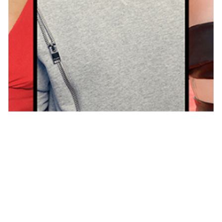
BUZZ
Kim kardashian, Miley Cyrus, Justin
Bieber, Ariana Grande… les stars les plus
détestées aux U.S.A !
MARIE-MICHELLE · 17 AOÛT 2015