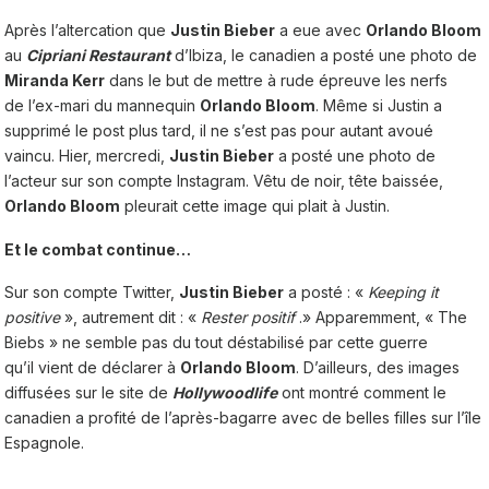
Après l’altercation que
Justin Bieber
a eue avec
Orlando Bloom
au
Cipriani Restaurant
d’Ibiza, le canadien a posté une photo de
Miranda Kerr
dans le but de mettre à rude épreuve les nerfs
de l’ex-mari du mannequin
Orlando Bloom
. Même si Justin a
supprimé le post plus tard, il ne s’est pas pour autant avoué
vaincu. Hier, mercredi,
Justin Bieber
a posté une photo de
l’acteur sur son compte Instagram. Vêtu de noir, tête baissée,
Orlando Bloom
pleurait cette image qui plait à Justin.
Et le combat continue…
Sur son compte
Twitter
,
Justin Bieber
a posté : «
Keeping it
positive
», autrement dit : «
Rester positif
.» Apparemment, « The
Biebs » ne semble pas du tout déstabilisé par cette guerre
qu’il vient de déclarer à
Orlando Bloom
. D’ailleurs, des images
diffusées sur le site de
Hollywoodlife
ont montré comment le
canadien a profité de l’après-bagarre avec de belles filles sur l’île
Espagnole.