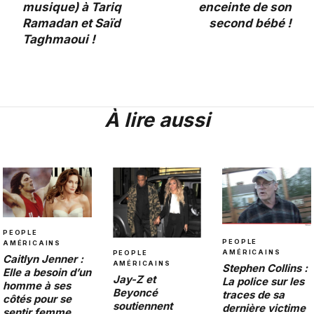
musique) à Tariq
enceinte de son
Ramadan et Saïd
second bébé !
Taghmaoui !
À lire aussi
PEOPLE
PEOPLE
AMÉRICAINS
AMÉRICAINS
PEOPLE
Caitlyn Jenner :
AMÉRICAINS
Stephen Collins :
Elle a besoin d’un
Jay-Z et
La police sur les
homme à ses
Beyoncé
traces de sa
côtés pour se
soutiennent
dernière victime
sentir femme