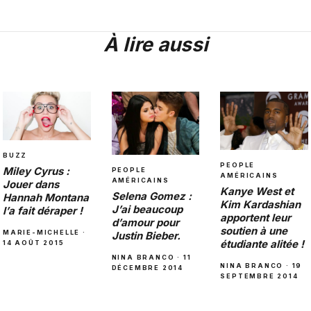
À lire aussi
BUZZ
PEOPLE
Miley Cyrus :
PEOPLE
AMÉRICAINS
AMÉRICAINS
Jouer dans
Kanye West et
Selena Gomez :
Hannah Montana
Kim Kardashian
J’ai beaucoup
l’a fait déraper !
apportent leur
d’amour pour
soutien à une
MARIE-MICHELLE ·
Justin Bieber.
étudiante alitée !
14 AOÛT 2015
NINA BRANCO · 11
NINA BRANCO · 19
DÉCEMBRE 2014
SEPTEMBRE 2014