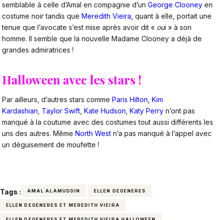
semblable à celle d’Amal en compagnie d’un
George Clooney
en
costume noir tandis que
Meredith Vieira,
quant à elle, portait une
tenue que l’avocate s’est mise après avoir dit «
ou
i » à son
homme. Il semble que la nouvelle Madame Clooney a déjà de
grandes admiratrices !
Halloween avec les stars !
Par ailleurs, d’autres stars comme
Paris Hilton
,
Kim
Kardashian
,
Taylor Swift
,
Kate Hudson
,
Katy Perry
n’ont pas
manqué à la coutume avec des costumes tout aussi différents les
uns des autres. Même
North West
n’a pas manqué à l’appel avec
un déguisement de moufette !
Tags :
AMAL ALAMUDDIN
ELLEN DEGENERES
ELLEN DEGENERES ET MEREDITH VIEIRA
ELLEN DEGENERES ET MEREDITH VIEIRA HALLOWEEN