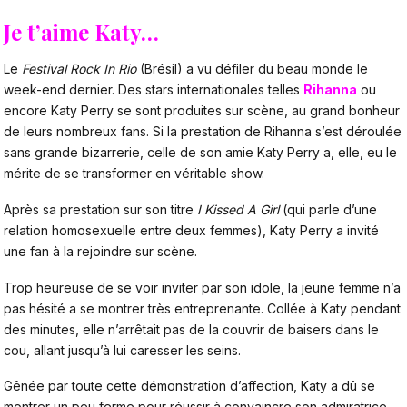
Je t’aime Katy…
Le
Festival Rock In Rio
(Brésil) a vu défiler du beau monde le
week-end dernier. Des stars internationales telles
Rihanna
ou
encore Katy Perry se sont produites sur scène, au grand bonheur
de leurs nombreux fans. Si la prestation de Rihanna s’est déroulée
sans grande bizarrerie, celle de son amie Katy Perry a, elle, eu le
mérite de se transformer en véritable show.
Après sa prestation sur son titre
I Kissed A Girl
(qui parle d’une
relation homosexuelle entre deux femmes), Katy Perry a invité
une fan à la rejoindre sur scène.
Trop heureuse de se voir inviter par son idole, la jeune femme n’a
pas hésité a se montrer très entreprenante. Collée à Katy pendant
des minutes, elle n’arrêtait pas de la couvrir de baisers dans le
cou, allant jusqu’à lui caresser les seins.
Gênée par toute cette démonstration d’affection, Katy a dû se
montrer un peu ferme pour réussir à convaincre son admiratrice