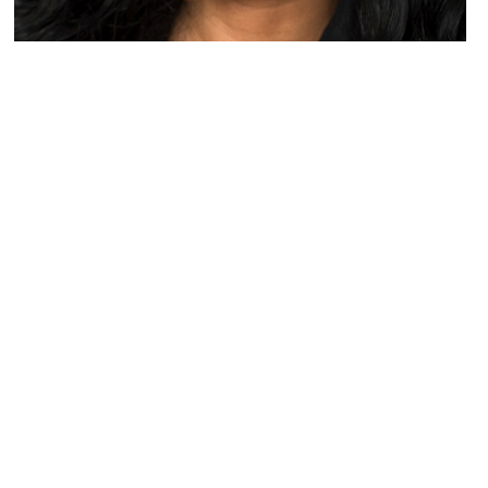
PEOPLE AMÉRICAINS
Nicki Minaj : Elle dit quand elle aura son
premier enfant !
NINA BRANCO · 19 NOVEMBRE 2014