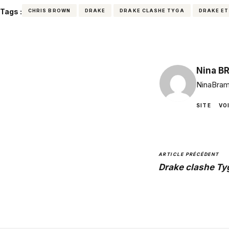
Tags :
CHRIS BROWN
DRAKE
DRAKE CLASHE TYGA
DRAKE ET
Nina B
NinaBram
SITE
VO
ARTICLE PRÉCÉDENT
Drake clashe Tyg