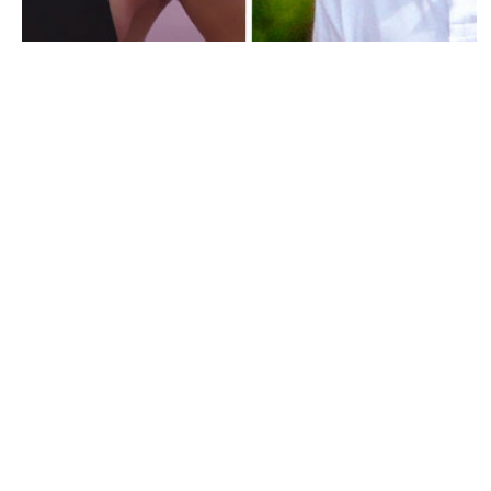
PEOPLE AMÉRICAINS
Patrick Schwarzenegger regrette Miley
Cyrus
MARIE-MICHELLE · 1 JUIN 2015