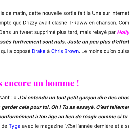
s ce matin, cette nouvelle sortie fait la Une sur inter
ompte que Drizzy avait clashé T-Raww en chanson. Comme 
 Dans un tweet supprimé plus tard, mais relayé par
Holly
ssés furtivement sont nuls. Juste un peu plus d’effort
h qui a opposé
Drake
à
Chris Brown
. Le moins qu’on puiss
as encore un homme !
sant : «
J’ai entendu un tout petit garçon dire des chos
 garder cela pour toi. Oh ! Tu as essayé. C’est tellem
conformément à ton âge au lieu de réagir comme si tu a
w de
Tyga
avec le magazine
Vibe
l’année dernière et à 