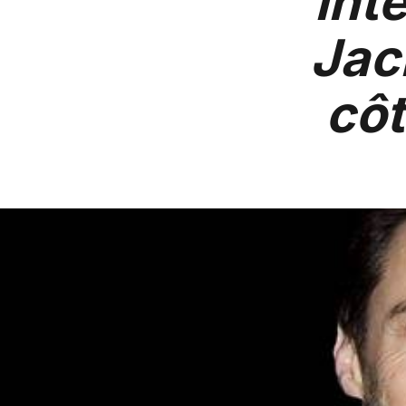
int
Jac
côt