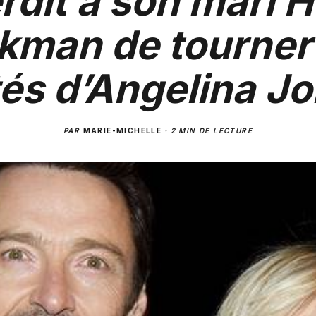
erdit à son mari 
kman de tourner
és d’Angelina Jol
PAR
MARIE-MICHELLE
·
2 MIN DE LECTURE