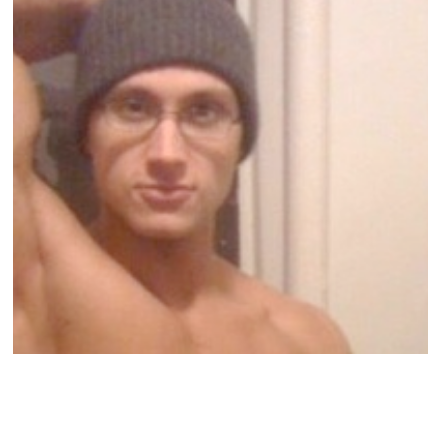
PEOPLE AMÉRICAINS
Matt McGorry ( Orange Is The New Black)
: Les femmes doivent être libre de montrer