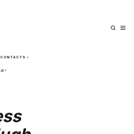
CONTACTS
E !
ess