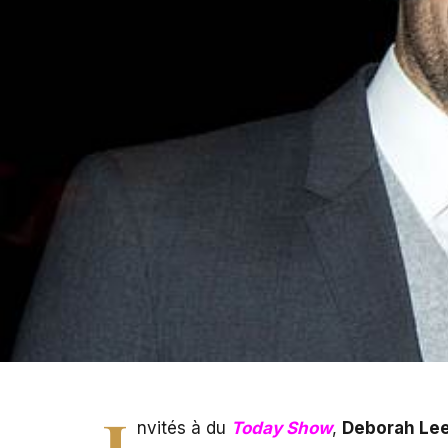
I
nvités à du
Today Show
,
Deborah Le