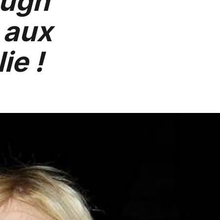
Hugh
 aux
ie !