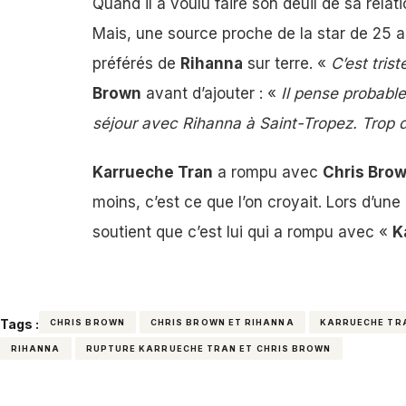
Quand il a voulu faire son deuil de sa relat
Mais, une source proche de la star de 25 
préférés de
Rihanna
sur terre. «
C’est trist
Brown
avant d’ajouter : «
Il pense probable
séjour avec Rihanna à Saint-Tropez. Trop 
Karrueche Tran
a rompu avec
Chris Bro
moins, c’est ce que l’on croyait. Lors d’un
soutient que c’est lui qui a rompu avec «
K
Tags :
CHRIS BROWN
CHRIS BROWN ET RIHANNA
KARRUECHE TR
RIHANNA
RUPTURE KARRUECHE TRAN ET CHRIS BROWN