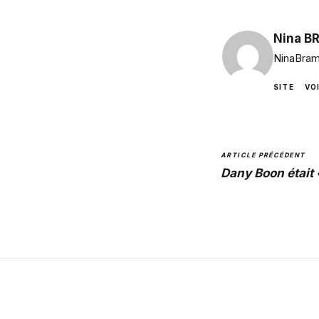
Nina B
NinaBram
SITE
VO
ARTICLE PRÉCÉDENT
Dany Boon était 