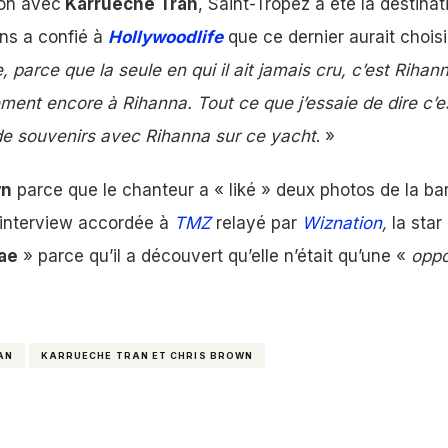
ion avec
Karrueche Tran
, Saint-Tropez a été la destina
ans a confié à
Hollywoodlife
que ce dernier aurait choisi
e, parce que la seule en qui il ait jamais cru, c’est Rihan
ment encore à Rihanna. Tout ce que j’essaie de dire c’e
de souvenirs avec Rihanna sur ce yacht
. »
wn
parce que le chanteur a « liké » deux photos de la ba
e interview accordée à
TMZ
relayé par
Wiznation
,
la star
ae
» parce qu’il a découvert qu’elle n’était qu’une «
oppo
AN
KARRUECHE TRAN ET CHRIS BROWN