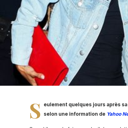
Chris Brown et Karrueche Tran, il y a de l'eau dans le g
S
eulement quelques jours après sa 
selon une information de
Yahoo N