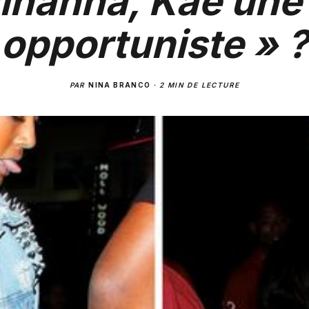
ihanna, Kae une
opportuniste » ?
PAR
NINA BRANCO
·
2 MIN DE LECTURE