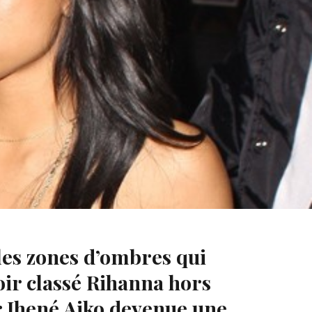
portait une bague à l’annulaire gauche. Celle qui a
?
les zones d’ombres qui
oir classé Rihanna hors
r Jhené Aiko devenue une