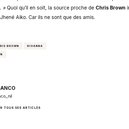
t.
»
Quoi qu’il en soit, la source proche de
Chris Brown
i
 Jhené Aiko. Car ils ne sont que des amis.
HRIS BROWN
RIHANNA
AN
RANCO
co_nil
IR TOUS SES ARTICLES