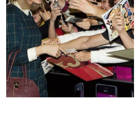
MUSIQUE & CONCERTS
Taylor Swift : Les Japonais prennent
d’assaut l’aéroport à son arrivée
MARIE-MICHELLE · 5 MAI 2015