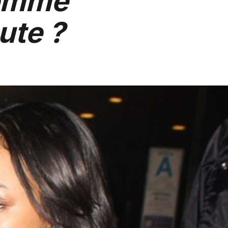
femme
ute ?