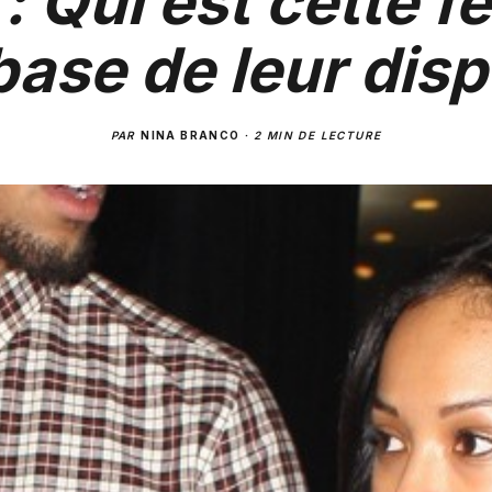
 : Qui est cette 
 base de leur disp
PAR
NINA BRANCO
·
2 MIN DE LECTURE