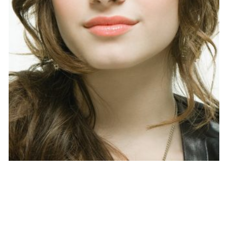
PEOPLE AMÉRICAINS
Demi Lovato : À nouveau en cure de
désintox ?
NINA BRANCO · 6 DÉCEMBRE 2014