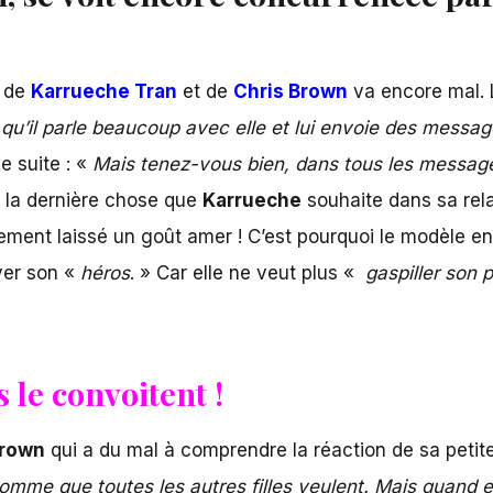
n de
Karrueche Tran
et de
Chris Brown
va encore mal. 
 qu’il parle beaucoup avec elle et lui envoie des messa
e suite : «
Mais tenez-vous bien, dans tous les messages 
, la dernière chose que
Karrueche
souhaite dans sa rela
blement laissé un goût amer ! C’est pourquoi le modèle e
uver son «
héros
. » Car elle ne veut plus «
gaspiller son 
 le convoitent !
Brown
qui a du mal à comprendre la réaction de sa petit
omme que toutes les autres filles veulent. Mais quand e