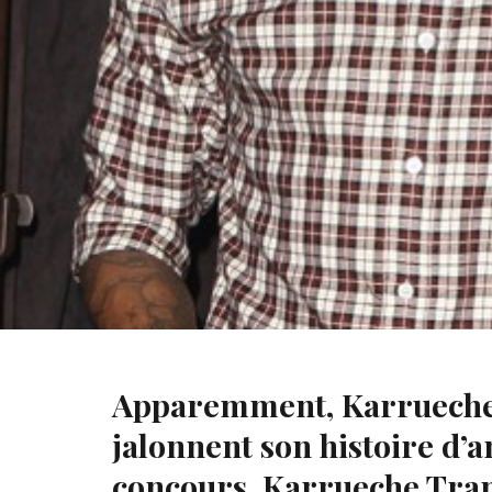
À l’occasion de son 26e anniversaire, Karrueche Tran ap
toujours soutenu « Brezzy » dans les moments les plus dif
Apparemment, Karrueche T
jalonnent son histoire d’
concours, Karrueche Tran