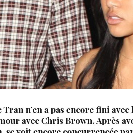
artagé des photos d'elle Instagram, sur lesquelles elle 
ficiles serait-elle officiellement la fiancée du rappeur 
ran n’en a pas encore fini avec 
amour avec Chris Brown. Après av
, se voit encore concurrencée pa