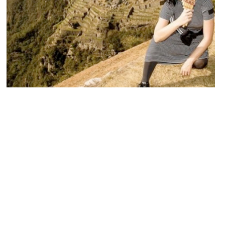
PEOPLE AMÉRICAINS
Katy Perry l’exploratrice : la chanteuse à
la conquête des montagnes péruviennes
MARIE-MICHELLE · 26 SEPTEMBRE 2015