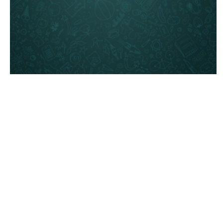
BUSINESS
Facebook rachète WhatsApp pour 16
milliards de dollars !
ARNAUD · 20 FÉVRIER 2014