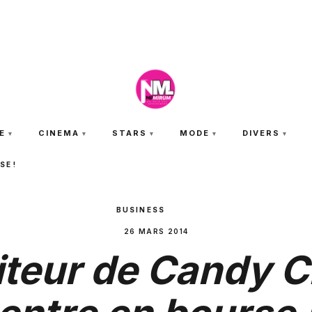
SAMEDI 8 AOÛT 2026
E
CINEMA
STARS
MODE
DIVERS
SE !
BUSINESS
26 MARS 2014
iteur de Candy 