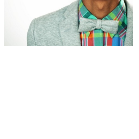
BUSINESS
Stromae va tenter de percer aux États-
Unis !
ARNAUD · 3 FÉVRIER 2014