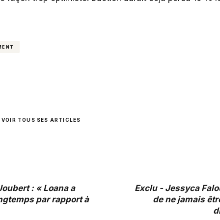
MENT
VOIR TOUS SES ARTICLES
oubert : « Loana a
Exclu - Jessyca Falou
ongtemps par rapport à
de ne jamais êt
d