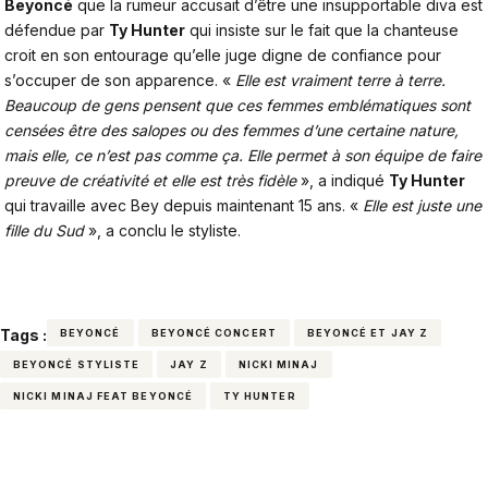
Beyoncé
que la rumeur accusait d’être une insupportable diva est
défendue par
Ty Hunter
qui insiste sur le fait que la chanteuse
croit en son entourage qu’elle juge digne de confiance pour
s’occuper de son apparence. «
Elle est vraiment terre à terre.
Beaucoup de gens pensent que ces femmes emblématiques sont
censées être des salopes ou des femmes d’une certaine nature,
mais elle, ce n’est pas comme ça. Elle permet à son équipe de faire
preuve de créativité et elle est très fidèle
», a indiqué
Ty Hunter
qui travaille avec Bey depuis maintenant 15 ans. «
Elle est juste une
fille du Sud
», a conclu le styliste.
Tags :
BEYONCÉ
BEYONCÉ CONCERT
BEYONCÉ ET JAY Z
BEYONCÉ STYLISTE
JAY Z
NICKI MINAJ
NICKI MINAJ FEAT BEYONCÉ
TY HUNTER