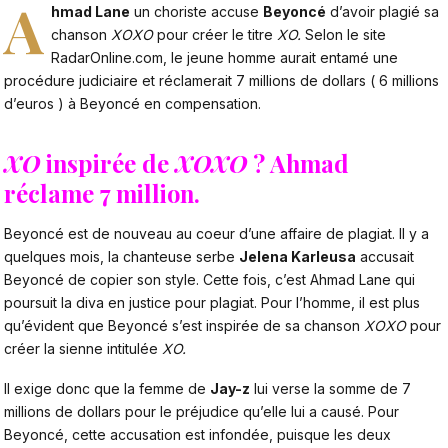
A
hmad Lane
un choriste accuse
Beyoncé
d’avoir plagié sa
chanson
XOXO
pour créer le titre
XO.
Selon le site
RadarOnline.com
, le jeune homme aurait entamé une
procédure judiciaire et réclamerait 7 millions de dollars ( 6 millions
d’euros ) à Beyoncé en compensation.
XO
inspirée de
XOXO
? Ahmad
réclame 7 million.
Beyoncé est de nouveau au coeur d’une affaire de plagiat. Il y a
quelques mois, la chanteuse serbe
Jelena Karleusa
accusait
Beyoncé de copier son style. Cette fois, c’est Ahmad Lane qui
poursuit la diva en justice pour plagiat. Pour l’homme, il est plus
qu’évident que Beyoncé s’est inspirée de sa chanson
XOXO
pour
créer la sienne intitulée
XO.
Il exige donc que la femme de
Jay-z
lui verse la somme de 7
millions de dollars pour le préjudice qu’elle lui a causé. Pour
Beyoncé, cette accusation est infondée, puisque les deux