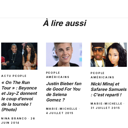
À lire aussi
PEOPLE
PEOPLE
ACTU PEOPLE
AMÉRICAINS
AMÉRICAINS
« On The Run
Justin Bieber fan
Nicki Minaj et
Tour » : Beyonce
de Good For You
Safaree Samuels
et Jay-Z donnent
de Selena
: C’est reparti !
le coup d’envoi
Gomez ?
de la tournée !
MARIE-MICHELLE ·
31 JUILLET 2015
(Photo)
MARIE-MICHELLE ·
4 JUILLET 2015
NINA BRANCO · 26
JUIN 2014