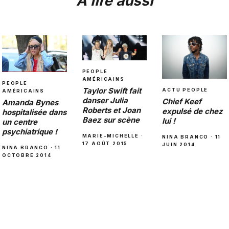
À lire aussi
PEOPLE
AMÉRICAINS
PEOPLE
Taylor Swift fait
ACTU PEOPLE
AMÉRICAINS
danser Julia
Chief Keef
Amanda Bynes
Roberts et Joan
expulsé de chez
hospitalisée dans
Baez sur scène
lui !
un centre
psychiatrique !
MARIE-MICHELLE ·
NINA BRANCO · 11
17 AOÛT 2015
JUIN 2014
NINA BRANCO · 11
OCTOBRE 2014