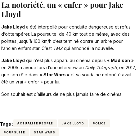
La notoriété, un « enfer » pour
Jake
Lloyd
Jake Lloyd
a été interpellé pour conduite dangereuse et refus
d’obtempérer. La poursuite de 40 km tout de même, avec des
pointes jusqu’à 160 km/h c’est terminé contre un arbre pour
l’ancien enfant star. C’est
TMZ
qui annoncé la nouvelle.
Jake Lloyd
qui n’est plus apparu au cinéma depuis «
Madison
»
en 2005 a avoué lors d’une interview au
Daily Telegraph
, en 2012,
que son rôle dans «
Star Wars »
et sa soudaine notoriété avait
été un vrai « enfer » pour lui.
Son souhait est d’ailleurs de ne plus jamais faire de cinéma.
Tags :
ACTUALITÉ PEOPLE
JAKE LLOYD
POLICE
POURSUITE
STAR WARS