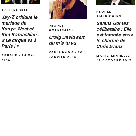
ACTU PEOPLE
PEOPLE
Jay-Z critique le
AMÉRICAINS
mariage de
Selena Gomez
PEOPLE
Kanye West et
célibataire : Elle
AMÉRICAINS
Kim Kardashian :
est tombée sous
Craig David sort
« Le cirque va à
le charme de
du m’a tu vu
Paris ! »
Chris Evans
YANIS DAMA · 30
ARNAUD · 24 MAI
MARIE-MICHELLE ·
JANVIER 2016
2014
22 OCTOBRE 2015