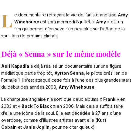
L
e documentaire retraçant la vie de l’artiste anglaise
Amy
Winehouse
est sorti mercredi 8 juillet. «
Amy
» est un
film qui permet d’en savoir un peu plus sur l’icône de la
soul, loin de certains clichés.
Déjà « Senna » sur le même modèle
Asif Kapadia
a déjà réalisé un documentaire sur une figure
médiatique partie trop tôt,
Ayrton Senna
, le pilote brésilien de
Formule 1. Il s’est attaqué cette fois à l’une des plus grandes stars
du début des années 2000,
Amy Winehouse
.
La chanteuse anglaise n’a sorti que deux albums «
Frank
» en
2003 et «
Back To Black
» en 2006. Mais cela a suffit à faire
d’elle une icône de la soul. Elle est décédée à 27 ans d’une
overdose, comme d’illustres artistes avant elle (
Kurt
Cobain
et
Janis Joplin,
pour ne citer qu’eux).