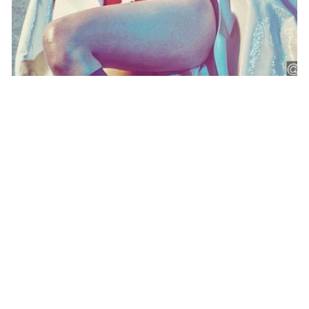
PEOPLE AMÉRICAINS
Attention ! Kylie Jenner veut « casser
internet. »
NINA BRANCO · 4 FÉVRIER 2015