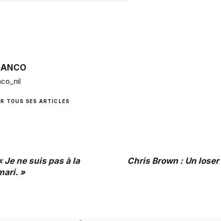
RANCO
co_nil
IR TOUS SES ARTICLES
 Je ne suis pas à la
Chris Brown : Un loser
ari. »