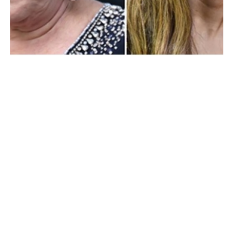
PEOPLE AMÉRICAINS
Ariana Grande réagit au clash de Bette
Midler !
NINA BRANCO · 26 NOVEMBRE 2014