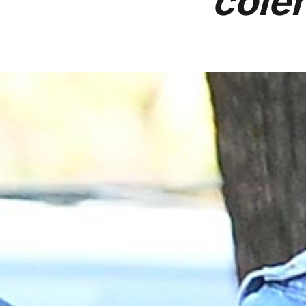
colèr