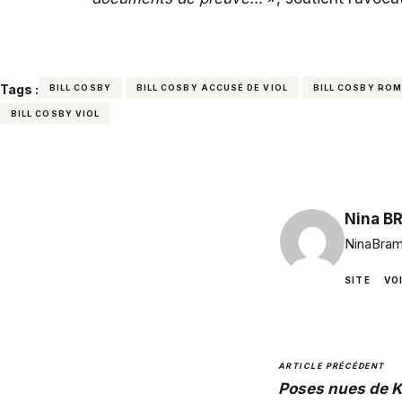
Tags :
BILL COSBY
BILL COSBY ACCUSÉ DE VIOL
BILL COSBY ROM
BILL COSBY VIOL
Nina B
NinaBram
SITE
VO
ARTICLE PRÉCÉDENT
Poses nues de K