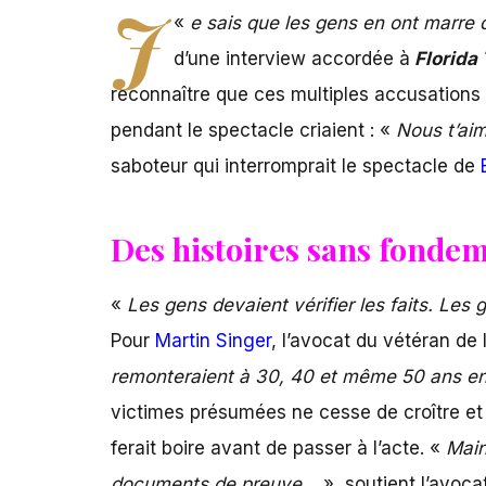
J
«
e sais que les gens en ont marre 
d’une interview accordée à
Florida
reconnaître que ces multiples accusations d
pendant le spectacle criaient : «
Nous t’aim
saboteur qui interromprait le spectacle de
Des histoires sans fondem
«
Les gens devaient vérifier les faits. Les 
Pour
Martin Singer
, l’avocat du vétéran de
remonteraient à 30, 40 et même 50 ans en a
victimes présumées ne cesse de croître et l
ferait boire avant de passer à l’acte. «
Main
documents de preuve…
», soutient l’avoc