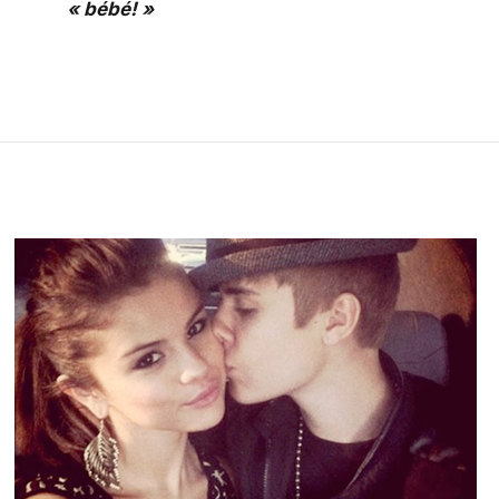
« bébé! »