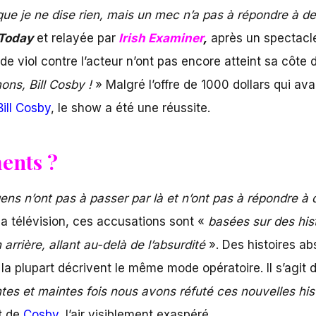
que je ne dise rien, mais un mec n’a pas à répondre à de
 Today
et relayée par
Irish Examiner
,
après un spectacle
e viol contre l’acteur n’ont pas encore atteint sa côte 
ons, Bill Cosby !
» Malgré l’offre de 1000 dollars qui ava
Bill Cosby
, le show a été une réussite.
ents ?
gens n’ont pas à passer par là et n’ont pas à répondre à 
 la télévision, ces accusations sont «
basées sur des his
rrière, allant au-delà de l’absurdité
». Des histoires ab
a plupart décrivent le même mode opératoire. Il s’agit d’
tes et maintes fois nous avons réfuté ces nouvelles hi
at de
Cosby
, l’air visiblement exaspéré.