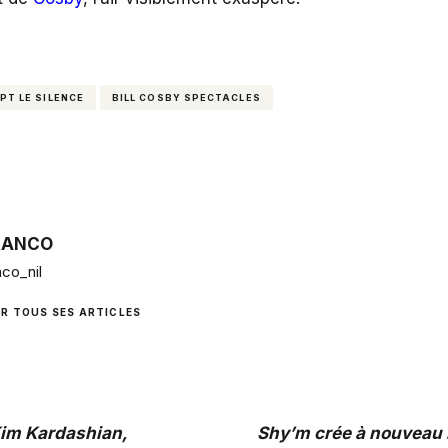
PT LE SILENCE
BILL COSBY SPECTACLES
RANCO
co_nil
IR TOUS SES ARTICLES
im Kardashian,
Shy’m crée à nouveau 