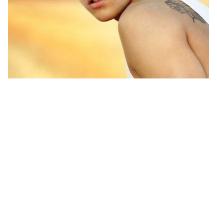
PEOPLE AMÉRICAINS
Justin Bieber : Une chanson d’amour pour
Selena Gomez ?
NINA BRANCO · 20 OCTOBRE 2014