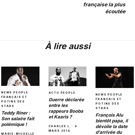
française la plus
écoutée
À lire aussi
NEWS PEOPLE
ACTU PEOPLE
NEWS PEOPLE
FRANÇAIS ET
Guerre déclarée
FRANÇAIS ET
POTINS DES
POTINS DES
entre les
STARS
STARS
rappeurs Booba
Teddy Riner :
François Alu
et Kaaris ?
Son salaire fait
bientôt papa, il
polémique !
dévoile la date
CHARLES L. · 4
MARS 2014
d’arrivée du
MARIE-MICHELLE ·