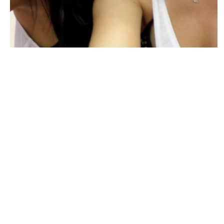
NEWS PEOPLE FRANÇAIS ET POTINS DES STARS
Jessica (Les Anges 7) et Zack mariés,
Julie frustrée de l’avoir appris sur les
réseaux sociaux
MARIE-MICHELLE · 4 JUIN 2015