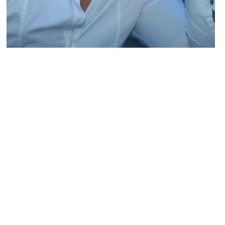
NEWS PEOPLE FRANÇAIS ET POTINS DES STARS
Secret Story 8 : Vivian compare Leila à
Marie de Secret Story 5 et clash Aymeric !
NINA BRANCO · 29 NOVEMBRE 2014