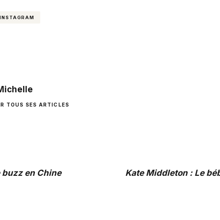
 INSTAGRAM
Michelle
IR TOUS SES ARTICLES
le buzz en Chine
Kate Middleton : Le béb