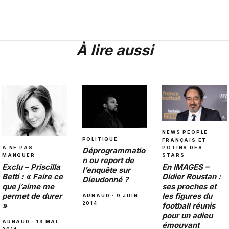
À lire aussi
NEWS PEOPLE
POLITIQUE
FRANÇAIS ET
POTINS DES
A NE PAS
Déprogrammatio
STARS
MANQUER
n ou report de
En IMAGES –
Exclu – Priscilla
l’enquête sur
Didier Roustan :
Betti : « Faire ce
Dieudonné ?
ses proches et
que j’aime me
les figures du
permet de durer
ARNAUD · 9 JUIN
2014
football réunis
»
pour un adieu
ARNAUD · 13 MAI
émouvant