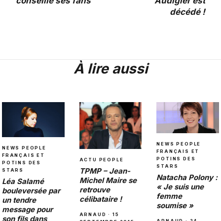
conseille ses fans
Audigier est
décédé !
À lire aussi
NEWS PEOPLE
NEWS PEOPLE
FRANÇAIS ET
FRANÇAIS ET
POTINS DES
ACTU PEOPLE
POTINS DES
STARS
TPMP – Jean-
STARS
Natacha Polony :
Michel Maire se
Léa Salamé
« Je suis une
retrouve
bouleversée par
femme
célibataire !
un tendre
soumise »
message pour
ARNAUD · 15
son fils dans
ARNAUD · 24